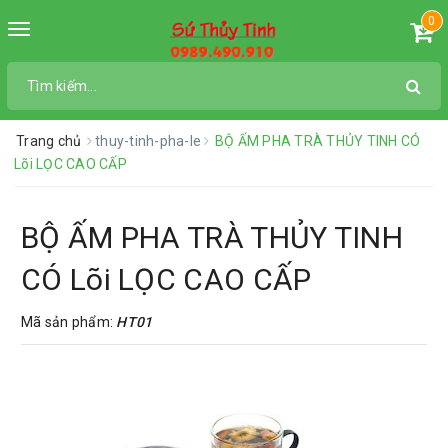
0
Toggle
navigation
Trang chủ
thuy-tinh-pha-le
BỘ ẤM PHA TRÀ THỦY TINH CÓ
Lõi LỌC CAO CẤP
BỘ ẤM PHA TRÀ THỦY TINH
CÓ Lõi LỌC CAO CẤP
Mã sản phẩm:
HT01