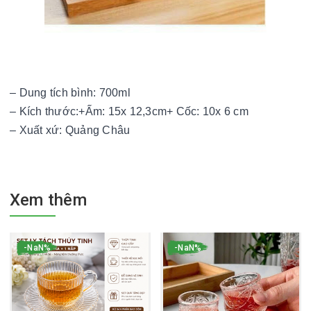
– Dung tích bình: 700ml
– Kích thước:+Ấm: 15x 12,3cm+ Cốc: 10x 6 cm
– Xuất xứ: Quảng Châu
Xem thêm
-NaN%
-NaN%