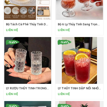
Bộ Tách Cà Phê Thủy Tinh Deli Glass Cao Cấp – Sang Trọng Cho Mọi Không Gian
Bộ 6 Ly Thủy Tinh Sang Trọng Loại 40ML Uống SHOT Phong Cách Bắc Âu Ly Rượu Mini Hàng Cao Cấp
LIÊN HỆ
LIÊN HỆ
-NaN%
-NaN%
LY RƯỢU THỦY TINH TRONG SUỐT DẬP NỔI
LY THỦY TINH DẬP NỔI NHỎ XINH MÀ “CÓ VÕ
LIÊN HỆ
LIÊN HỆ
-NaN%
-NaN%