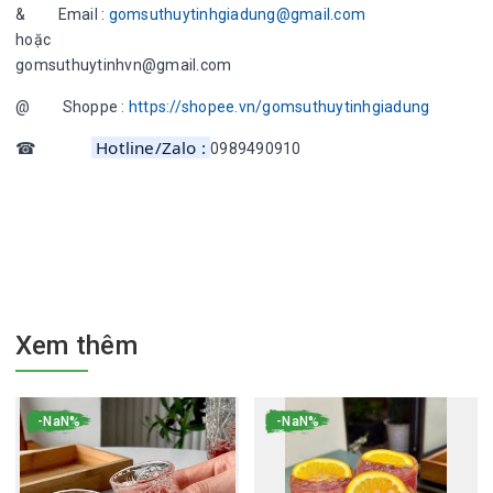
& Email :
gomsuthuytinhgiadung@gmail.com
hoặc
gomsuthuytinhvn@gmail.com
@ Shoppe :
https://shopee.vn/gomsuthuytinhgiadung
Hotline/Zalo :
☎
0989490910
Xem thêm
-NaN%
-NaN%