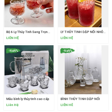
Bộ 6 Ly Thủy Tinh Sang Trọng Loại 40ML Uống SHOT Phong Cách Bắc Âu Ly Rượu Mini Hàng Cao Cấp
LY THỦY TINH DẬP NỔI NHỎ XINH MÀ “CÓ VÕ
LIÊN HỆ
LIÊN HỆ
-NaN%
-NaN%
Mẫu bình ly thủy tinh cao cấp
BÌNH THỦY TINH DẬP NỔI
Liên Hệ
LIÊN HÊ