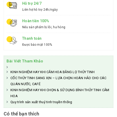
Hỗ trợ 24/7
Liên hệ hỗ trợ 24h/ngày
Hoàn tiền 100%
Nếu sản phẩm bị lỗi, hư hỏng
Thanh toán
Được bảo mật 100%
Bài Viết Tham Khảo
KINH NGHIỆM HAY KHI CẮM HOA BẰNG LỌ THỦY TINH
CỐC THỦY TINH SANG XỊN – LỰA CHỌN HOÀN HẢO CHO CÁC
QUÁN NƯỚC, CAFÉ
KINH NGHIỆM HAY KHI CHỌN & SỬ DỤNG BÌNH THỦY TINH CẮM
HOA
Quy trình sản xuất thuỷ tinh truyền thống
Có thể bạn thích