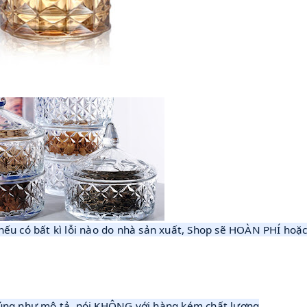
ếu có bất kì lỗi nào do nhà sản xuất, Shop sẽ HOÀN PHÍ hoặ
úng như mô tả, nói KHÔNG với hàng kém chất lượng