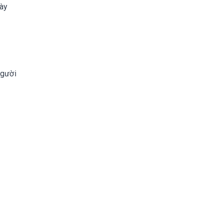
y 

gười 