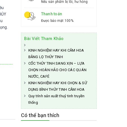
Nếu sản phẩm bị lỗi, hư hỏng
ều
Thanh toán
THỦY
àu
Được bảo mật 100%
rọng.
Bài Viết Tham Khảo
KINH NGHIỆM HAY KHI CẮM HOA
BẰNG LỌ THỦY TINH
CỐC THỦY TINH SANG XỊN – LỰA
CHỌN HOÀN HẢO CHO CÁC QUÁN
NƯỚC, CAFÉ
KINH NGHIỆM HAY KHI CHỌN & SỬ
DỤNG BÌNH THỦY TINH CẮM HOA
Quy trình sản xuất thuỷ tinh truyền
thống
Có thể bạn thích