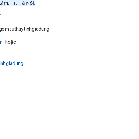
Lâm, TP. Hà Nội.
/
gomsuthuytinhgiadung
m
hoặc
om
inhgiadung