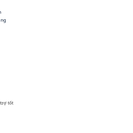
n
àng
trợ tốt