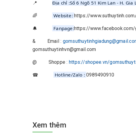
📍
Địa chỉ :Số 6 Ngõ 51 Kim Lan - H. Gia 
🌈
Website:
https://www.suthuytinh.com
🔔
Fanpage:
https://www.facebook.com/
& Email :
gomsuthuytinhgiadung@gmail.co
gomsuthuytinhvn@gmail.c
@ Shoppe :
https://shopee.vn/gomsuthuyt
Hotline/Zalo :
0989490910
☎
Xem thêm