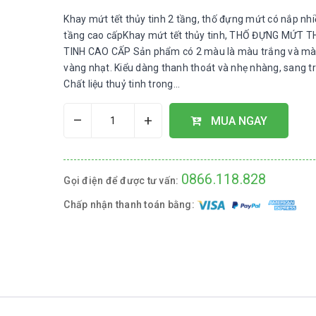
Khay mứt tết thủy tinh 2 tầng, thố đựng mứt có nắp nhi
tầng cao cấpKhay mứt tết thủy tinh, THỐ ĐỰNG MỨT 
TINH CAO CẤP Sản phẩm có 2 màu là màu trắng và m
vàng nhạt. Kiểu dàng thanh thoát và nhẹ nhàng, sang t
Chất liệu thuỷ tinh trong...
–
+
MUA NGAY
0866.118.828
Gọi điện để được tư vấn:
Chấp nhận thanh toán bằng: