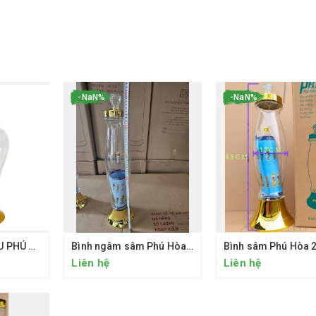
-NaN%
-NaN%
BÌNH NGÂM RƯỢU PHÚ HÒA 6 LÍT
Bình ngâm sâm Phú Hòa 3.26L
Bình sâm Phú Hòa 2
Liên hệ
Liên hệ