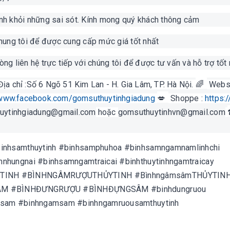
ánh khỏi những sai sót. Kính mong quý khách thông cảm
chung tôi để được cung cấp mức giá tốt nhất
ng liên hệ trực tiếp với chúng tôi để được tư vấn và hỗ trợ tốt
Địa chỉ :Số 6 Ngõ 51 Kim Lan - H. Gia Lâm, TP. Hà Nội.
🌈
Websi
/www.facebook.com/gomsuthuytinhgiadung
💋
Shoppe :
https:
uytinhgiadung@gmail.com
hoặc
gomsuthuytinhvn@gmail.com
inhsamthuytinh #binhsamphuhoa #binhsamngamnamlinhchi
hungnai #binhsamngamtraicai #binhthuytinhngamtraicay
TINH #BÌNHNGÂMRƯỢUTHỦYTINH #BìnhngâmsâmTHỦYTIN
GÂM #BÌNHĐƯNGRƯỢU #BÌNHĐỰNGSÂM #binhdungruou
sam #binhngamsam #binhngamruousamthuytinh