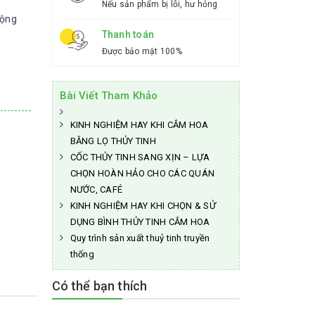
Nếu sản phẩm bị lỗi, hư hỏng
Rộng
Thanh toán
Được bảo mật 100%
Bài Viết Tham Khảo
KINH NGHIỆM HAY KHI CẮM HOA
BẰNG LỌ THỦY TINH
CỐC THỦY TINH SANG XỊN – LỰA
CHỌN HOÀN HẢO CHO CÁC QUÁN
NƯỚC, CAFÉ
KINH NGHIỆM HAY KHI CHỌN & SỬ
DỤNG BÌNH THỦY TINH CẮM HOA
Quy trình sản xuất thuỷ tinh truyền
thống
Có thể bạn thích