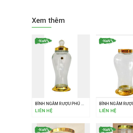
Xem thêm
-NaN%
-NaN%
BÌNH NGÂM RƯỢU PHÚ HÒA 7.5 LÍT
LIÊN HỆ
LIÊN HỆ
-NaN%
-NaN%