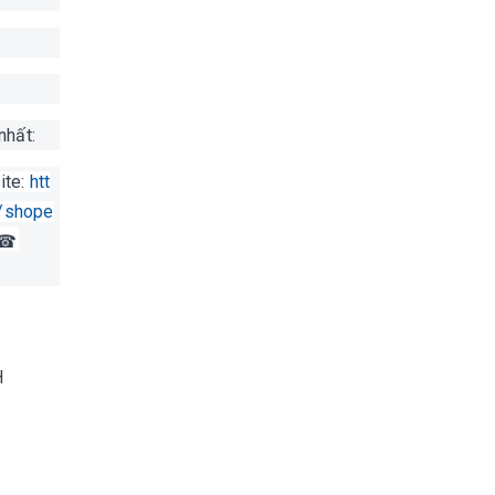
 nhất:
te:
htt
//shope
☎
H