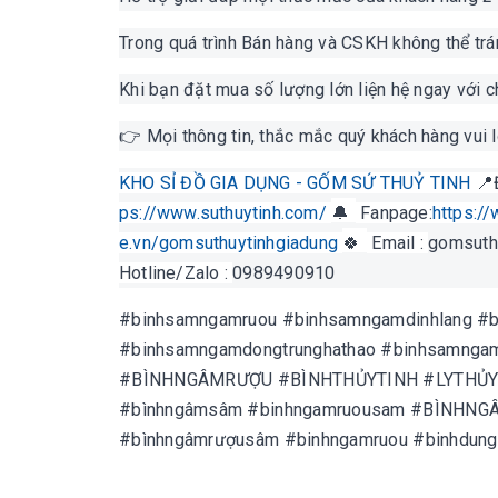
Trong quá trình Bán hàng và CSKH không thể tr
Khi bạn đặt mua số lượng lớn liện hệ ngay với 
👉 Mọi thông tin, thắc mắc quý khách hàng vui lò
KHO SỈ ĐỒ GIA DỤNG - GỐM SỨ THUỶ TINH
📍
ps://www.suthuytinh.com/
🔔
Fanpage:
https:/
e.vn/gomsuthuytinhgiadung
🍀
Email :
gomsuth
Hotline/Zalo :
0989490910
#binhsamngamruou #binhsamngamdinhlang #b
#binhsamngamdongtrunghathao #binhsamngamn
#BÌNHNGÂMRƯỢU #BÌNHTHỦYTINH #LYTHỦY
#bìnhngâmsâm #binhngamruousam #BÌNHN
#bìnhngâmrượusâm #binhngamruou #binhdung