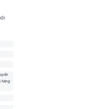
ĐỔI
huyển
ù hàng