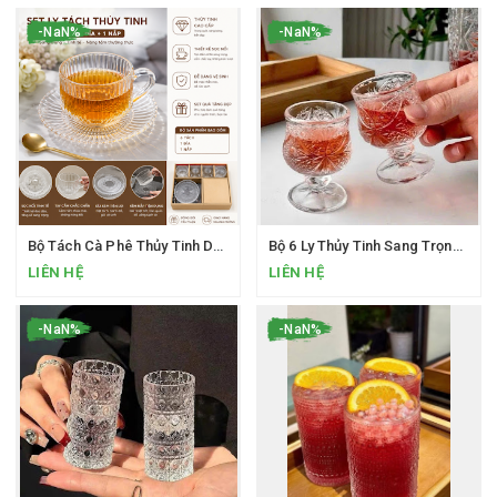
-NaN%
-NaN%
Bộ Tách Cà Phê Thủy Tinh Deli Glass Cao Cấp – Sang Trọng Cho Mọi Không Gian
Bộ 6 Ly Thủy Tinh Sang Trọng Loại 40ML Uống SHOT Phong Cách Bắc Âu Ly Rượu Mini Hàng Cao Cấp
LIÊN HỆ
LIÊN HỆ
-NaN%
-NaN%