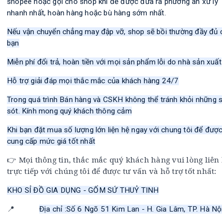
shopee hoặc gọi cho shop khi để được đưa ra phương án xử lý
nhanh nhất, hoàn hàng hoặc bù hàng sớm nhất.
Nếu vận chuyển chẳng may đập vỡ, shop sẽ bồi thường đầy đủ 
bạn
Miễn phí đổi trả, hoàn tiền với mọi sản phẩm lỗi do nhà sản xuất
Hỗ trợ giải đáp mọi thắc mắc của khách hàng 24/7
Trong quá trình Bán hàng và CSKH không thể tránh khỏi những s
sót. Kính mong quý khách thông cảm
Khi bạn đặt mua số lượng lớn liện hệ ngay với chung tôi để đượ
cung cấp mức giá tốt nhất
Mọi thông tin, thắc mắc quý khách hàng vui lòng liên
👉
trực tiếp với chúng tôi để được tư vấn và hỗ trợ tốt nhất:
KHO SỈ ĐỒ GIA DỤNG - GỐM SỨ THUỶ TINH
📍
Địa chỉ :Số 6 Ngõ 51 Kim Lan - H. Gia Lâm, TP. Hà Nội