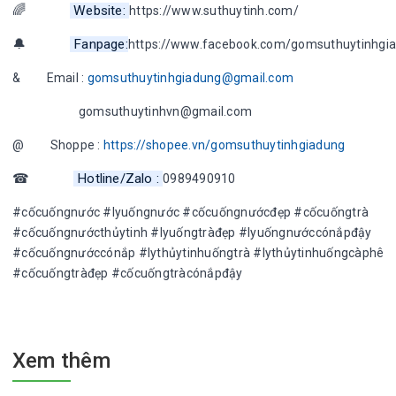
🌈
Website:
https://www.suthuytinh.com/
🔔
Fanpage:
https://www.facebook.com/gomsuthuytinhgi
& Email :
gomsuthuytinhgiadung@gmail.com
gomsuthuytinhvn@gmail.com
@ Shoppe :
https://shopee.vn/gomsuthuytinhgiadung
☎
Hotline/Zalo :
0989490910
#cốcuốngnước #lyuốngnước #cốcuốngnướcđẹp #cốcuốngtrà
#cốcuốngnướcthủytinh #lyuốngtràđẹp #lyuốngnướccónắpđậy
#cốcuốngnướccónắp #lythủytinhuốngtrà #lythủytinhuốngcàphê
#cốcuốngtràđẹp #cốcuốngtràcónắpđậy
Xem thêm