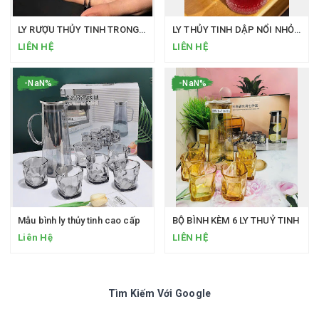
LY RƯỢU THỦY TINH TRONG SUỐT DẬP NỔI
LY THỦY TINH DẬP NỔI NHỎ XINH MÀ “CÓ VÕ
LIÊN HỆ
LIÊN HỆ
-NaN%
-NaN%
Mẫu bình ly thủy tinh cao cấp
BỘ BÌNH KÈM 6 LY THUỶ TINH
Liên Hệ
LIÊN HỆ
Tìm Kiếm Với Google