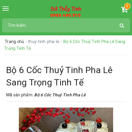
0
Toggle
navigation
Trang chủ
thuy-tinh-pha-le
Bộ 6 Cốc Thuỷ Tinh Pha Lê Sang
Trọng Tinh Tế
Bộ 6 Cốc Thuỷ Tinh Pha Lê
Sang Trọng Tinh Tế
Mã sản phẩm:
Bộ 6 Cốc Thuỷ Tinh Pha Lê