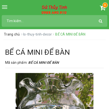
0
Toggle
navigation
Trang chủ
lo-thuy-tinh-decor
BỂ CÁ MINI ĐỂ BÀN
BỂ CÁ MINI ĐỂ BÀN
Mã sản phẩm:
BỂ CÁ MINI ĐỂ BÀN