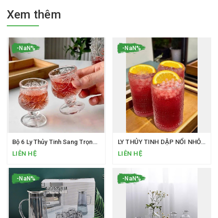
Xem thêm
-NaN%
-NaN%
Bộ 6 Ly Thủy Tinh Sang Trọng Loại 40ML Uống SHOT Phong Cách Bắc Âu Ly Rượu Mini Hàng Cao Cấp
LY THỦY TINH DẬP NỔI NHỎ XINH MÀ “CÓ VÕ
LIÊN HỆ
LIÊN HỆ
-NaN%
-NaN%