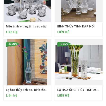
Mẫu bình ly thủy tinh cao cấp
BÌNH THỦY TINH DẬP NỔI
Liên Hệ
LIÊN HÊ
-NaN%
-NaN%
Lọ hoa thủy tinh eo. Bình thanh tịnh
LỌ HOA ỐNG THỦY TINH 25CM
Liên hệ
LIÊN HỆ