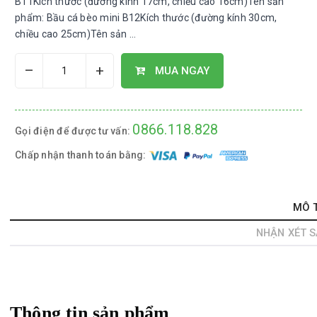
B11Kích thước (đường kính 17cm, chiều cao 16cm)Tên sản
phẩm: Bầu cá bèo mini B12Kích thước (đường kính 30cm,
chiều cao 25cm)Tên sản ...
–
+
MUA NGAY
0866.118.828
Gọi điện để được tư vấn:
Chấp nhận thanh toán bằng:
MÔ 
NHẬN XÉT 
Thông tin sản phẩm