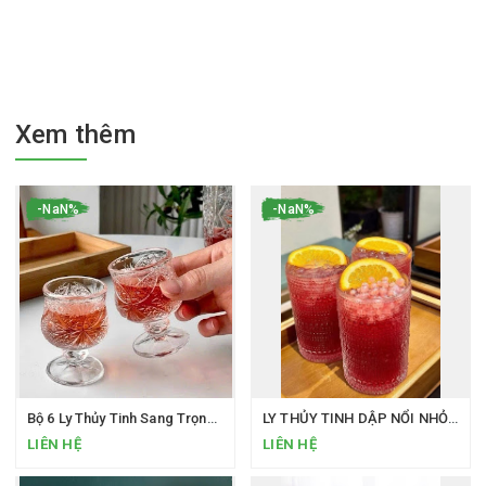
Xem thêm
-NaN%
-NaN%
Bộ 6 Ly Thủy Tinh Sang Trọng Loại 40ML Uống SHOT Phong Cách Bắc Âu Ly Rượu Mini Hàng Cao Cấp
LY THỦY TINH DẬP NỔI NHỎ XINH MÀ “CÓ VÕ
LIÊN HỆ
LIÊN HỆ