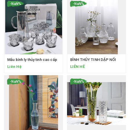
-NaN%
-NaN%
Mẫu bình ly thủy tinh cao cấp
BÌNH THỦY TINH DẬP NỔI
Liên Hệ
LIÊN HÊ
-NaN%
-NaN%