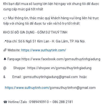
Khi bạn đặt mua số lượng lớn liện hệ ngay với chung tôi để được
cung cấp mức giá tốt nhất
👉 Mọi thông tin, thắc mắc quý khách hàng vui lòng liên hệ trực
tiếp với chúng tôi để được tư vấn và hỗ trợ tốt nhất:
KHO SỈ ĐỒ GIA DỤNG - GỐM SỨ THUỶ TINH
📍Địa chỉ :Số 6 Ngõ 51 Kim Lan - H. Gia Lâm, TP. Hà Nội.
🌈 Website:
https://www.suthuytinh.com/
🔔 Fanpage:https://www.facebook.com/gomsuthuytinhgiadung
@ Shoppe : https://shopee.vn/gomsuthuytinhgiadung
& Email : gomsuthuytinhgiadung@gmail.com hoặc
https://www.suthuytinh.com/
gomsuthuytinhvn@gmail.com
☎ Hotline/Zalo : 0989490910 – 086.288.2181