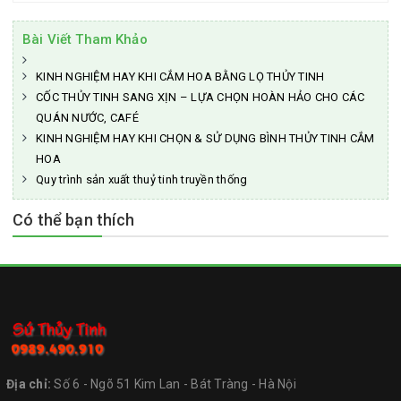
Bài Viết Tham Khảo
KINH NGHIỆM HAY KHI CẮM HOA BẰNG LỌ THỦY TINH
CỐC THỦY TINH SANG XỊN – LỰA CHỌN HOÀN HẢO CHO CÁC
QUÁN NƯỚC, CAFÉ
KINH NGHIỆM HAY KHI CHỌN & SỬ DỤNG BÌNH THỦY TINH CẮM
HOA
Quy trình sản xuất thuỷ tinh truyền thống
Có thể bạn thích
Địa chỉ:
Số 6 - Ngõ 51 Kim Lan - Bát Tràng - Hà Nội