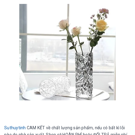
Suthuytinh
CAM KẾT về chất lượng sản phẩm, nếu có bất kì lỗi
nào do nhà sản xuất, Shop sẽ HOÀN PHÍ hoặc ĐỔI TRẢ miễn phí